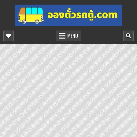
Skip
to
content
จองตั๋วรถตู้ออนไลน์
บริการจองตั๋วรถตู้ออนไลน์
MENU