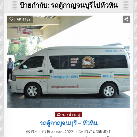
ป้ายกำกับ:
รถตู้กาญจนบุรีไปหัวหิน
1
4482
Posted
จองตั๋วรถตู้
in
รถตู้กาญจนบุรี – หัวหิน
ON
VAN
19 เมษายน 2022
LEAVE A COMMENT
รถ