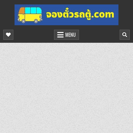
Skip
to
content
จองตั๋วรถตู้ออนไลน์
บริการจองตั๋วรถตู้ออนไลน์
MENU