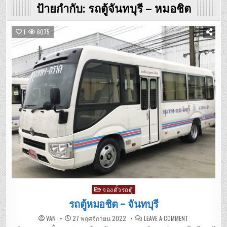
ป้ายกำกับ:
รถตู้จันทบุรี – หมอชิต
1
6075
Posted
จองตั๋วรถตู้
in
รถตู้หมอชิต – จันทบุรี
ON
VAN
27 พฤศจิกายน 2022
LEAVE A COMMENT
รถ