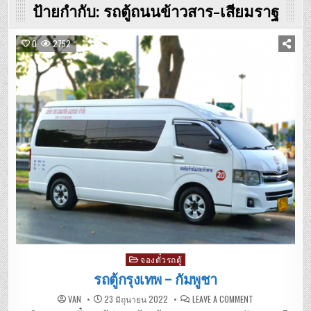
ป้ายกำกับ:
รถตู้ถนนข้าวสาร-เสียมราฐ
0
2752
Posted
จองตั๋วรถตู้
in
รถตู้กรุงเทพ – กัมพูชา
ON
VAN
23 มิถุนายน 2022
LEAVE A COMMENT
รถ