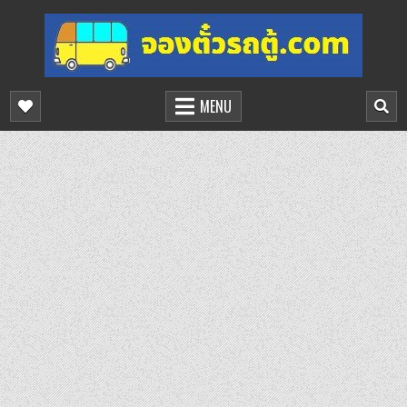
Skip
to
content
จองตั๋วรถตู้ออนไลน์
บริการจองตั๋วรถตู้ออนไลน์
MENU