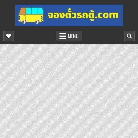
Skip
to
content
จองตั๋วรถตู้ออนไลน์
บริการจองตั๋วรถตู้ออนไลน์
MENU