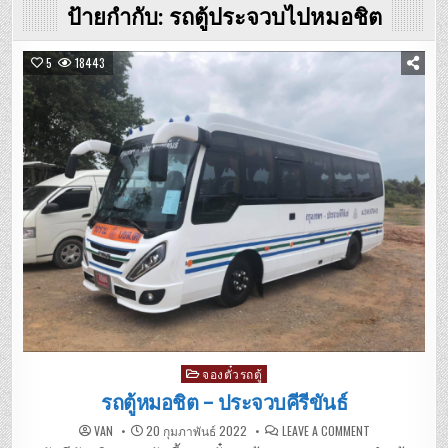
ป้ายกำกับ:
รถตู้ประจวบไปหมอชิต
5
18443
Posted
จองตั๋วรถตู้
in
รถตู้หมอชิต – ประจวบคีรีขันธ์
ON
VAN
20 กุมภาพันธ์ 2022
LEAVE A COMMENT
รถ