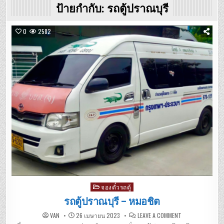
ป้ายกำกับ:
รถตู้ปราณบุรี
0
2582
Posted
จองตั๋วรถตู้
in
รถตู้ปราณบุรี – หมอชิต
ON
VAN
26 เมษายน 2023
LEAVE A COMMENT
รถ