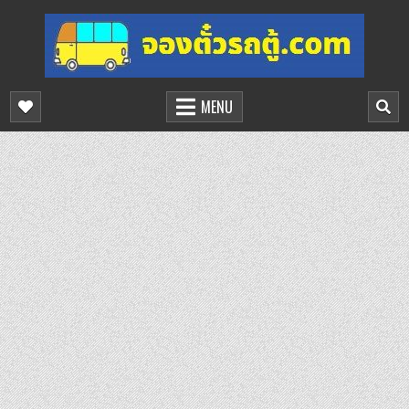
Skip
to
content
จองตั๋วรถตู้ออนไลน์
บริการจองตั๋วรถตู้ออนไลน์
MENU