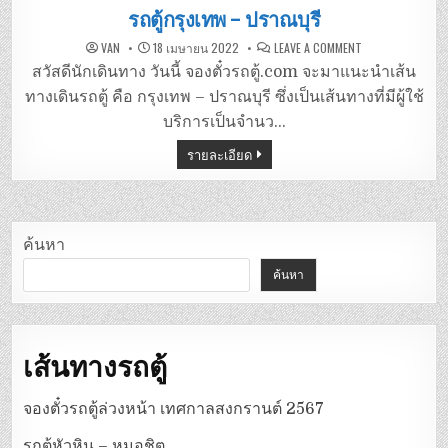
in
รถตู้กรุงเทพ – ปราณบุรี
ON
VAN
18 เมษายน 2022
LEAVE A COMMENT
รถ
ตู้
สวัสดีนักเดินทาง วันนี้ จองตั๋วรถตู้.com จะมาแนะนำเส้น
กรุงเทพ
–
ทางเดินรถตู้ คือ กรุงเทพ – ปราณบุรี ซึ่งเป็นเส้นทางที่มีผู้ใช้
ปราณบุรี
บริการเป็นจำนว…
รายละเอียด
ค้นหา
ค้นหา
เส้นทางรถตู้
จองตั๋วรถตู้ล่วงหน้า เทศกาลสงกรานต์ 2567
รถตู้หัวหิน – หมอชิต