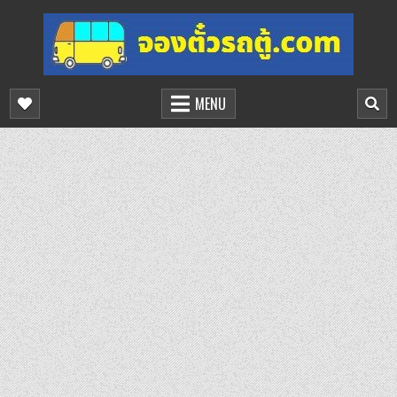
Skip
to
content
จองตั๋วรถตู้ออนไลน์
บริการจองตั๋วรถตู้ออนไลน์
MENU