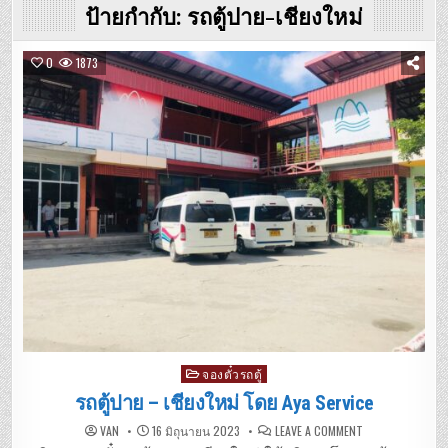
ป้ายกำกับ:
รถตู้ปาย-เชียงใหม่
0
1873
Posted
จองตั๋วรถตู้
in
รถตู้ปาย – เชียงใหม่ โดย Aya Service
ON
VAN
16 มิถุนายน 2023
LEAVE A COMMENT
รถ