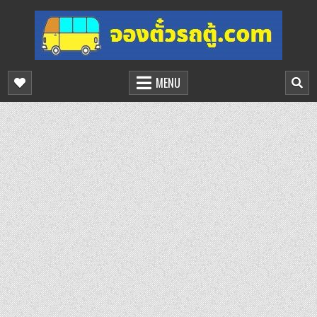
Skip
to
content
จองตั๋วรถตู้ออนไลน์
บริการจองตั๋วรถตู้ออนไลน์
MENU