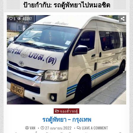
ป้ายกำกับ:
รถตู้พัทยาไปหมอชิต
5
40397
Posted
จองตั๋วรถตู้
in
รถตู้พัทยา – กรุงเทพ
ON
VAN
27 เมษายน 2022
LEAVE A COMMENT
รถ