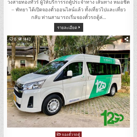
ตู้
วงสายทองทัวร์ ผู้ให้บริการรถตู้ประจำทาง เส้นทาง หมอชิต
หมอชิต
–
– พัทยา ได้เปิดจองตั๋วออนไลน์แล้ว ทั้งเที่ยวไปและเที่ยว
พัทยา
โดย
กลับ ท่านสามารถเริ่มจองตั๋วรถตู้ล่…
วง
สาย
รายละเอียด
ทอง
ทัวร์
0
1442
Posted
จองตั๋วรถตู้