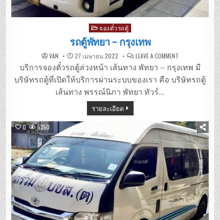
Posted
จองตั๋วรถตู้
in
รถตู้พัทยา – กรุงเทพ
ON
VAN
27 เมษายน 2022
LEAVE A COMMENT
รถ
ตู้
บริการจองตั๋วรถตู้ล่วงหน้า เส้นทาง พัทยา – กรุงเทพ มี
พัทยา
–
บริษัทรถตู้ที่เปิดให้บริการผ่านระบบของเรา คือ บริษัทรถตู้
กรุงเทพ
เส้นทาง พรรณ์นิภา พัทยา ทัวร์…
รายละเอียด
0
5350