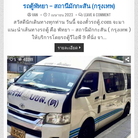
in
รถตู้พัทยา – สถานีมักกะสัน (กรุงเทพ)
ON
VAN
7 เมษายน 2023
LEAVE A COMMENT
รถ
ตู้
สวัสดีนักเดินทางทุกท่าน วันนี้ จองตั๋วรถตู้.com จะมา
พัทยา
–
แนะนำเส้นทางรถตู้ คือ พัทยา – สถานีมักกะสัน ( กรุงเทพ )
สถานี
มักกะสัน
ให้บริการโดยรถตู้วีไอพี 9 ที่นั่ง จา…
(กรุงเทพ)
รายละเอียด
5
40399