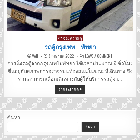
Posted
จองตั๋วรถตู้
in
รถตู้กรุงเทพ – พัทยา
ON
VAN
3 เมษายน 2022
LEAVE A COMMENT
รถ
ตู้
การนั่งรถตู้จากกรุงเทพไปพัทยา ใช้เวลาประมาณ 2 ชั่วโมง
กรุงเทพ
–
ขึ้นอยู่กับสภาพการจราจรบนท้องถนนในขณะที่เดินทาง ซึ่ง
พัทยา
ท่านสามารถเลือกเดินทางกับผู้ให้บริการรถตู้จา…
รายละเอียด
ค้นหา
ค้นหา