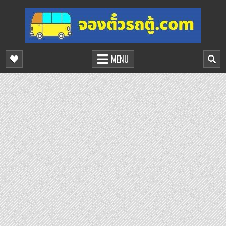
Skip
to
content
จองตั๋วรถตู้ออนไลน์
บริการจองตั๋วรถตู้ออนไลน์
MENU