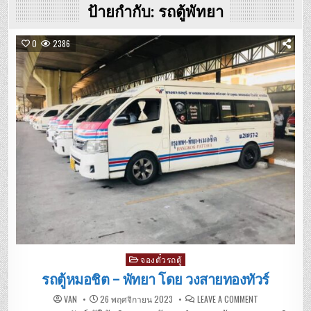
ป้ายกำกับ:
รถตู้พัทยา
0
2386
Posted
จองตั๋วรถตู้
in
รถตู้หมอชิต – พัทยา โดย วงสายทองทัวร์
ON
VAN
26 พฤศจิกายน 2023
LEAVE A COMMENT
รถ