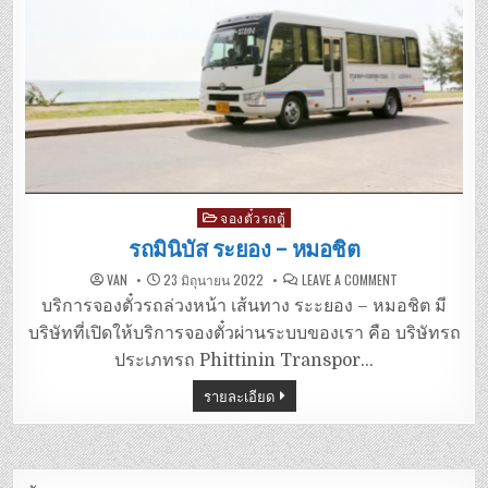
Posted
จองตั๋วรถตู้
in
รถมินิบัส ระยอง – หมอชิต
ON
VAN
23 มิถุนายน 2022
LEAVE A COMMENT
รถ
มิ
บริการจองตั๋วรถล่วงหน้า เส้นทาง ระะยอง – หมอชิต มี
นิ
บัส
บริษัทที่เปิดให้บริการจองตั๋วผ่านระบบของเรา คือ บริษัทรถ
ระยอง
–
ประเภทรถ Phittinin Transpor…
หมอชิต
รายละเอียด