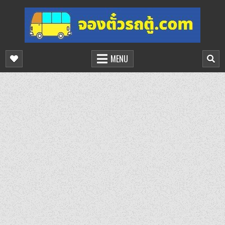
Skip
to
content
จองตั๋วรถตู้ออนไลน์
บริการจองตั๋วรถตู้ออนไลน์
MENU