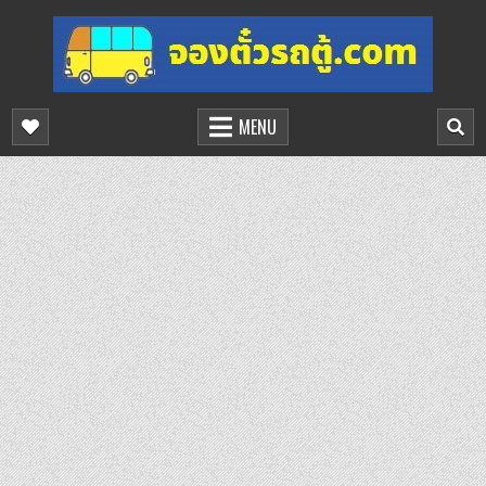
Skip
to
content
จองตั๋วรถตู้ออนไลน์
บริการจองตั๋วรถตู้ออนไลน์
MENU