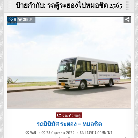
ป้ายกำกับ:
รถตู้ระยองไปหมอชิต 2565
6
36804
Posted
จองตั๋วรถตู้
in
รถมินิบัส ระยอง – หมอชิต
ON
VAN
23 มิถุนายน 2022
LEAVE A COMMENT
รถ