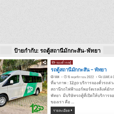
ป้ายกำกับ:
รถตู้สถานีมักกะสัน-พัทยา
Posted
จองตั๋วรถตู้
in
รถตู้สถานีมักกะสัน – พัทยา
VAN
15 พฤศจิกายน 2022
LEAVE A
ที่มาภาพ : 12go บริการจองตั๋วรถล่ว
สถานีรถไฟฟ้าแอร์พอร์ตเรลลิงค์มัก
พัทยา มีบริษัทรถตู้ที่เปิดให้บริการจ
ของเรา คือ …
รายละเอียด