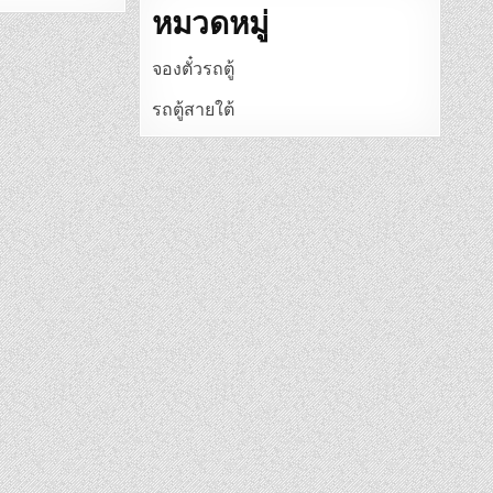
หมวดหมู่
จองตั๋วรถตู้
รถตู้สายใต้