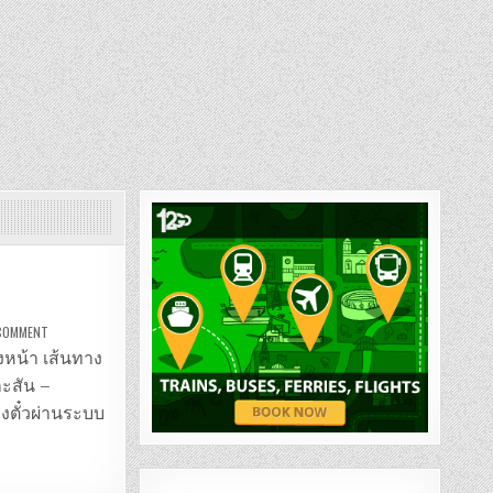
ON
 COMMENT
รถ
ตู้
งหน้า เส้นทาง
สถานี
มักกะสัน
กะสัน –
–
พัทยา
องตั๋วผ่านระบบ