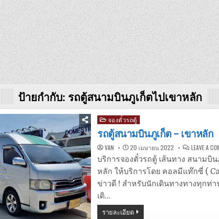
ป้ายกำกับ:
รถตู้สนามบินภูเก็ตไปเขาหลัก
Posted
จองตั๋วรถตู้
in
รถตู้สนามบินภูเก็ต – เขาหลัก
VAN
20 เมษายน 2022
LEAVE A C
บริการจองตั๋วรถตู้ เส้นทาง สนามบินภ
หลัก ให้บริการโดย คอลมีแท๊กซี่ ( C
ข่าวดี ! สำหรับนักเดินทางทางทุกท่
เดิ…
รายละเอียด