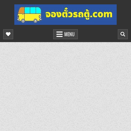
Skip
to
content
จองตั๋วรถตู้ออนไลน์
บริการจองตั๋วรถตู้ออนไลน์
MENU