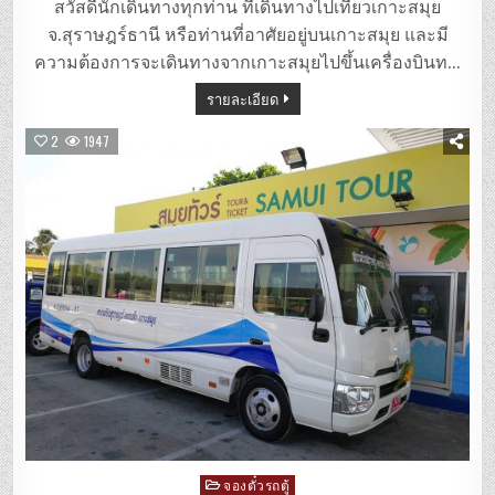
ตู้
สวัสดีนักเดินทางทุกท่าน ที่เดินทางไปเที่ยวเกาะสมุย
เกาะสมุย
–
จ.สุราษฎร์ธานี หรือท่านที่อาศัยอยู่บนเกาะสมุย และมี
สนาม
บิน
ความต้องการจะเดินทางจากเกาะสมุยไปขึ้นเครื่องบินท…
สุราษฎร์ธานี
รายละเอียด
2
1947
Posted
จองตั๋วรถตู้