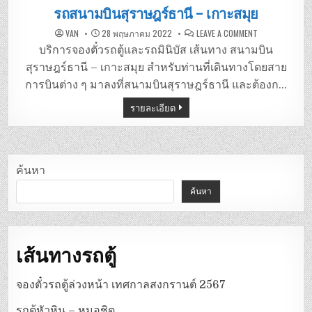
in
รถสนามบินสุราษฎร์ธานี – เกาะสมุย
ON
VAN
28 พฤษภาคม 2022
LEAVE A COMMENT
รถ
สนาม
บริการจองตั๋วรถตู้และรถมินิบัส เส้นทาง สนามบิน
บิน
สุราษฎร์ธานี
สุราษฎร์ธานี – เกาะสมุย สำหรับท่านที่เดินทางโดยสาย
–
เกาะสมุย
การบินต่าง ๆ มาลงที่สนามบินสุราษฎร์ธานี และต้องก…
รายละเอียด
ค้นหา
ค้นหา
เส้นทางรถตู้
จองตั๋วรถตู้ล่วงหน้า เทศกาลสงกรานต์ 2567
รถตู้หัวหิน – หมอชิต