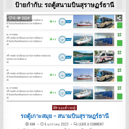
ป้ายกำกับ:
รถตู้สนามบินสุราษฏร์ธานี
0
2034
Posted
จองตั๋วรถตู้
in
รถตู้เกาะสมุย – สนามบินสุราษฎร์ธานี
ON
VAN
6 มกราคม 2023
LEAVE A COMMENT
รถ