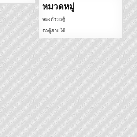
หมวดหมู่
จองตั๋วรถตู้
รถตู้สายใต้