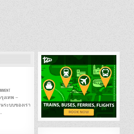
ON
COMMENT
รถ
ตู้
กรุงเทพ –
กรุงเทพ
–
รผ่านระบบของเรา
สัตหีบ
…