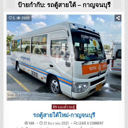
ป้ายกำกับ:
รถตู้สายใต้ – กาญจนบุรี
5
31699
Posted
จองตั๋วรถตู้
in
รถตู้สายใต้ใหม่-กาญจนบุรี
ON
VAN
21 ธันวาคม 2021
LEAVE A COMMENT
รถ