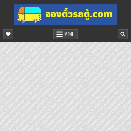
Skip
to
content
จองตั๋วรถตู้ออนไลน์
บริการจองตั๋วรถตู้ออนไลน์
MENU