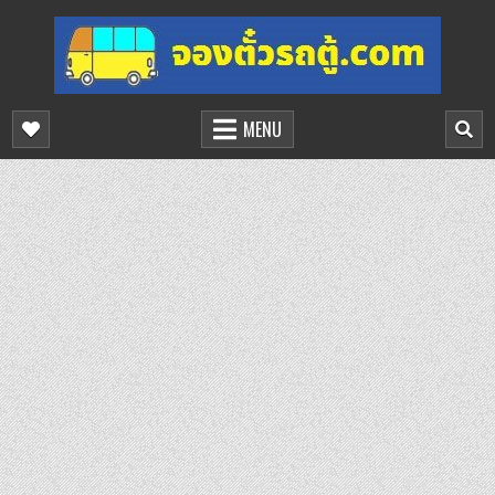
Skip
to
content
จองตั๋วรถตู้ออนไลน์
บริการจองตั๋วรถตู้ออนไลน์
MENU