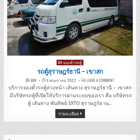
Posted
จองตั๋วรถตู้
in
รถตู้สุราษฎร์ธานี – เขาสก
ON
VAN
5 พฤษภาคม 2022
LEAVE A COMMENT
รถ
ตู้
บริการจองตั๋วรถตู้ล่วงหน้า เส้นทาง สุราษฎร์ธานี – เขาสก
สุราษฎร์ธานี
–
มีบริษัทรถตู้ที่เปิดให้บริการผ่านระบบของเรา คือ บริษัทรถ
เขา
สก
ตู้ เส้นทาง พันทิพย์ 1970 สุราษฎร์ธาน…
รายละเอียด