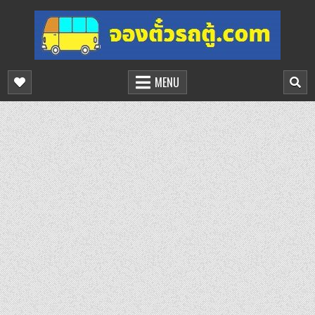
Skip
to
content
จองตั๋วรถตู้ออนไลน์
บริการจองตั๋วรถตู้ออนไลน์
MENU