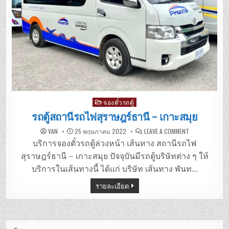
Posted
จองตั๋วรถตู้
in
รถตู้สถานีรถไฟสุราษฎร์ธานี – เกาะสมุย
ON
VAN
25 พฤษภาคม 2022
LEAVE A COMMENT
รถ
ตู้
บริการจองตั๋วรถตู้ล่วงหน้า เส้นทาง สถานีรถไฟ
สถานี
รถไฟ
สุราษฎร์ธานี – เกาะสมุย ปัจจุบันมีรถตู้บริษัทต่าง ๆ ให้
สุราษฎร์ธานี
–
บริการในเส้นทางนี้ ได้แก่ บริษัท เส้นทาง พันท…
เกาะสมุย
รายละเอียด