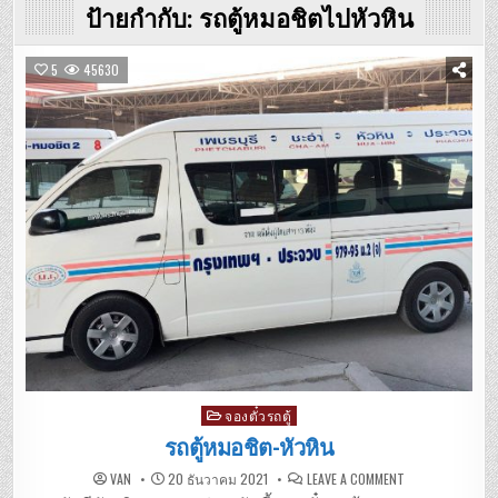
ป้ายกำกับ:
รถตู้หมอชิตไปหัวหิน
5
45630
Posted
จองตั๋วรถตู้
in
รถตู้หมอชิต-หัวหิน
ON
VAN
20 ธันวาคม 2021
LEAVE A COMMENT
รถ