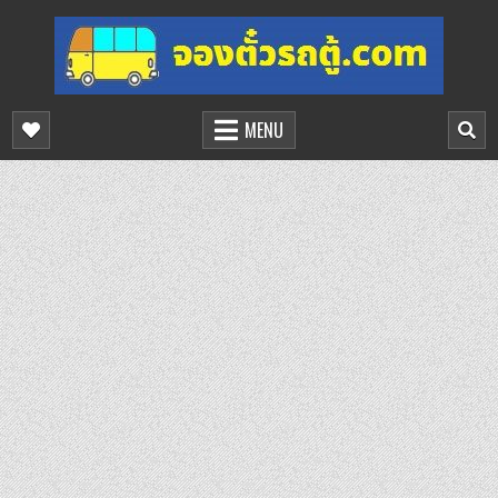
Skip
to
content
จองตั๋วรถตู้ออนไลน์
บริการจองตั๋วรถตู้ออนไลน์
MENU