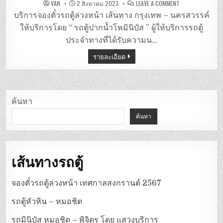
ON
VAN
2 สิงหาคม 2023
LEAVE A COMMENT
รถ
ตู้
บริการจองตั๋วรถตู้ล่วงหน้า เส้นทาง กรุงเทพ – นครสวรรค์
กรุงเทพ
(หมอชิต)
ให้บริการโดย “ รถตู้ปากน้ำโพมินิบัส ” ผู้ให้บริการรถตู้
–
นครสวรรค์
ประจำทางที่ได้รับความน…
(ท่า
รถ
รายละเอียด
ตู้
ปากน้ำ
โพ
มิ
นิ
บัส)
ค้นหา
ค้นหา
เส้นทางรถตู้
จองตั๋วรถตู้ล่วงหน้า เทศกาลสงกรานต์ 2567
รถตู้หัวหิน – หมอชิต
รถมินิบัส หมอชิต – พิจิตร โดย แสวงบริการ