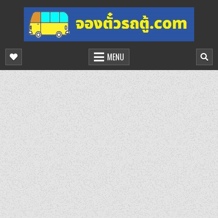
Skip
to
content
จองตั๋วรถตู้ออนไลน์
บริการจองตั๋วรถตู้ออนไลน์
MENU