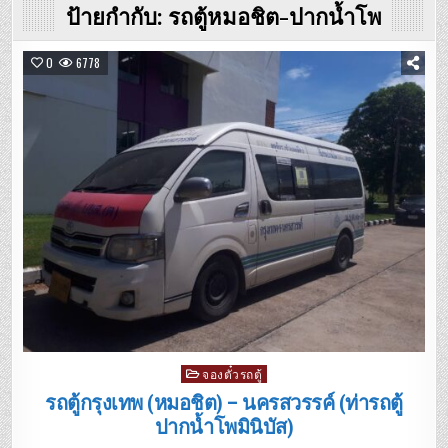
ป้ายกำกับ:
รถตู้หมอชิต-ปากน้ำโพ
0
6778
Posted
จองตั๋วรถตู้
in
รถตู้กรุงเทพ (หมอชิต) – นครสวรรค์ (ท่ารถตู้
ปากน้ำโพมินิบัส)