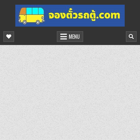
Skip
to
content
จองตั๋วรถตู้ออนไลน์
บริการจองตั๋วรถตู้ออนไลน์
MENU