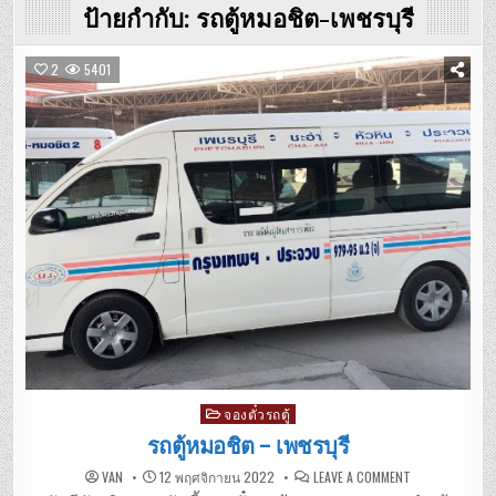
ป้ายกำกับ:
รถตู้หมอชิต-เพชรบุรี
2
5401
Posted
จองตั๋วรถตู้
in
รถตู้หมอชิต – เพชรบุรี
ON
VAN
12 พฤศจิกายน 2022
LEAVE A COMMENT
รถ