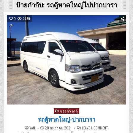
ป้ายกำกับ:
รถตู้หาดใหญ่ไปปากบารา
0
2789
Posted
จองตั๋วรถตู้
in
รถตู้หาดใหญ่-ปากบารา
ON
VAN
20 ธันวาคม 2021
LEAVE A COMMENT
รถ