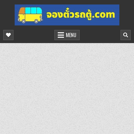
Skip
to
content
จองตั๋วรถตู้ออนไลน์
บริการจองตั๋วรถตู้ออนไลน์
MENU