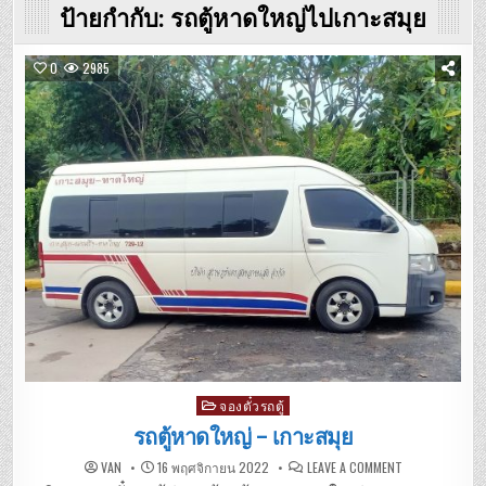
ป้ายกำกับ:
รถตู้หาดใหญ่ไปเกาะสมุย
0
2985
Posted
จองตั๋วรถตู้
in
รถตู้หาดใหญ่ – เกาะสมุย
ON
VAN
16 พฤศจิกายน 2022
LEAVE A COMMENT
รถ