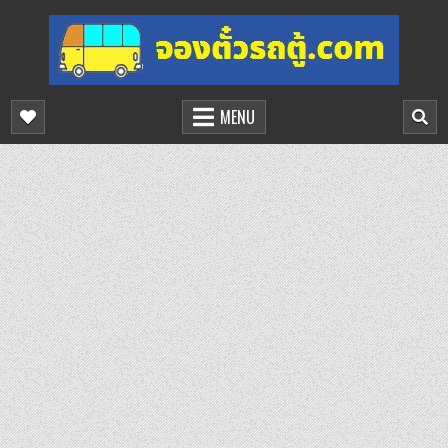
Skip
to
content
จองตั๋วรถตู้ออนไลน์
บริการจองตั๋วรถตู้ออนไลน์
MENU