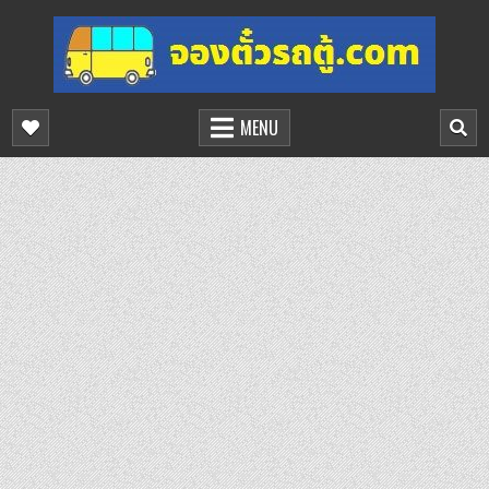
Skip
to
content
จองตั๋วรถตู้ออนไลน์
บริการจองตั๋วรถตู้ออนไลน์
MENU