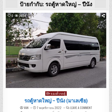
ป้ายกำกับ:
รถตู้หาดใหญ่ – ปีนัง
0
2024
Posted
จองตั๋วรถตู้
in
รถตู้หาดใหญ่ – ปีนัง (มาเลเซีย)
ON
VAN
7 พฤศจิกายน 2022
LEAVE A COMMENT
รถ