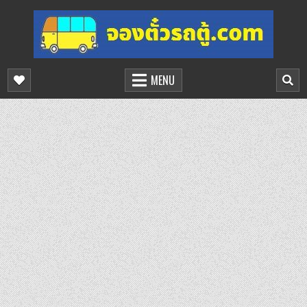
Skip
to
content
จองตั๋วรถตู้ออนไลน์
บริการจองตั๋วรถตู้ออนไลน์
MENU