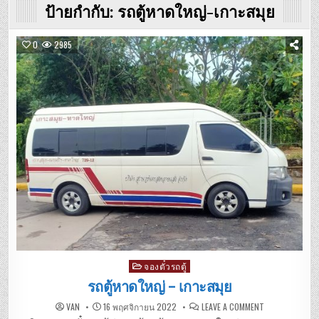
ป้ายกำกับ:
รถตู้หาดใหญ่-เกาะสมุย
0
2985
Posted
จองตั๋วรถตู้
in
รถตู้หาดใหญ่ – เกาะสมุย
ON
VAN
16 พฤศจิกายน 2022
LEAVE A COMMENT
รถ