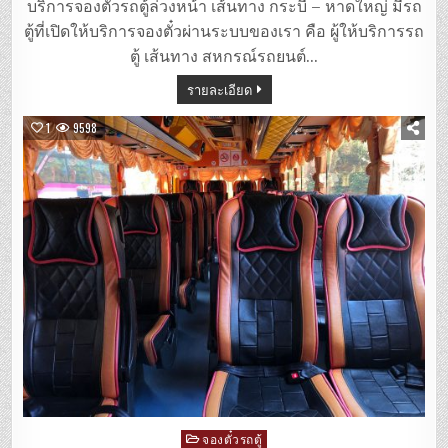
ตู้
บริการจองตั๋วรถตู้ล่วงหน้า เส้นทาง กระบี่ – หาดใหญ่ มีรถ
กระบี่
–
ตู้ที่เปิดให้บริการจองตั๋วผ่านระบบของเรา คือ ผู้ให้บริการรถ
หาดใหญ่
ตู้ เส้นทาง สหกรณ์รถยนต์…
รายละเอียด
1
9598
Posted
จองตั๋วรถตู้