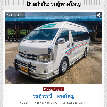
ป้ายกำกับ:
รถตู้หาดใหญ่
1
6551
Posted
จองตั๋วรถตู้
in
รถตู้กระบี่ – หาดใหญ่
ON
VAN
10 สิงหาคม 2022
LEAVE A COMMENT
รถ