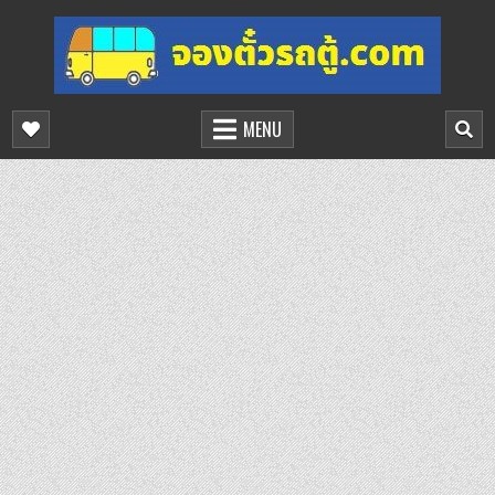
Skip
to
content
จองตั๋วรถตู้ออนไลน์
บริการจองตั๋วรถตู้ออนไลน์
MENU