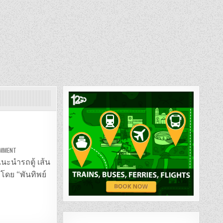
ON
OMMENT
รถ
ตู้
แนะนำรถตู้ เส้น
เกาะสมุย
–
โดย “พันทิพย์
หาดใหญ่