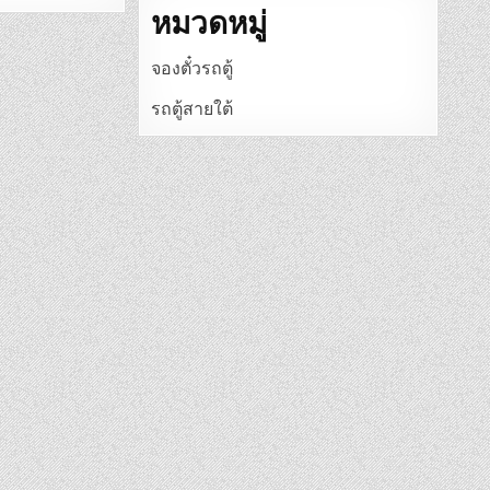
หมวดหมู่
จองตั๋วรถตู้
รถตู้สายใต้