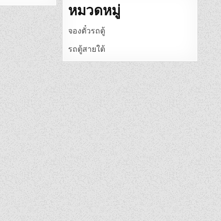
หมวดหมู่
จองตั๋วรถตู้
รถตู้สายใต้