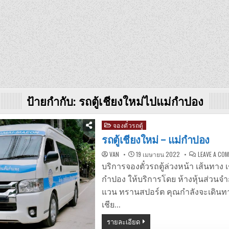
ป้ายกำกับ:
รถตู้เชียงใหม่ไปแม่กำปอง
Posted
จองตั๋วรถตู้
in
รถตู้เชียงใหม่ – แม่กำปอง
VAN
19 เมษายน 2022
LEAVE A CO
บริการจองตั๋วรถตู้ล่วงหน้า เส้นทาง เ
กำปอง ให้บริการโดย ห้างหุ้นส่วนจํ
แวน ทรานสปอร์ต คุณกำลังจะเดินทา
เชีย…
รายละเอียด