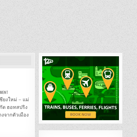
ON
MMENT
รถ
ตู้
ชียงใหม่ – แม่
เชียงใหม่
–
ากัด ฮอทสปริง
แม่
กำ
งจากตัวเมือง
ปอง