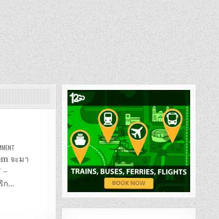
ON
OMMENT
รถ
ตู้
.com จะมา
เชียงใหม่-
แม่ฮ่องสอน
่ –
บริก…