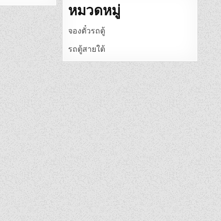
หมวดหมู่
จองตั๋วรถตู้
รถตู้สายใต้