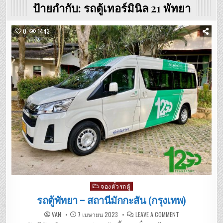
ป้ายกำกับ:
รถตู้เทอร์มินิล 21 พัทยา
0
1443
Posted
จองตั๋วรถตู้
in
รถตู้พัทยา – สถานีมักกะสัน (กรุงเทพ)
ON
VAN
7 เมษายน 2023
LEAVE A COMMENT
รถ