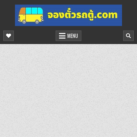
Skip
to
content
จองตั๋วรถตู้ออนไลน์
บริการจองตั๋วรถตู้ออนไลน์
MENU