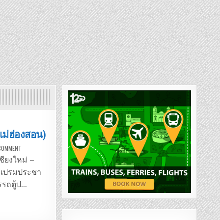
.แม่ฮ่องสอน)
ON
 COMMENT
รถ
ตู้
เชียงใหม่ –
เชียงใหม่
–
ท “เปรมประชา
แม่สะเรียง
(จ.แม่ฮ่องสอน)
รรถตู้ป…