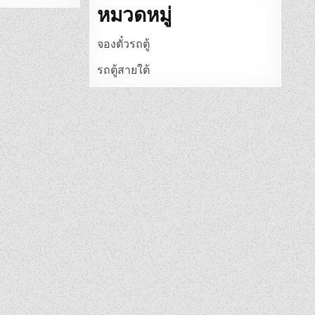
หมวดหมู่
จองตั๋วรถตู้
รถตู้สายใต้