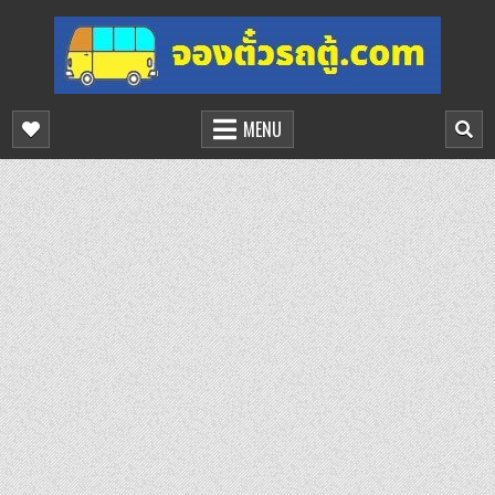
Skip
to
content
จองตั๋วรถตู้ออนไลน์
บริการจองตั๋วรถตู้ออนไลน์
MENU