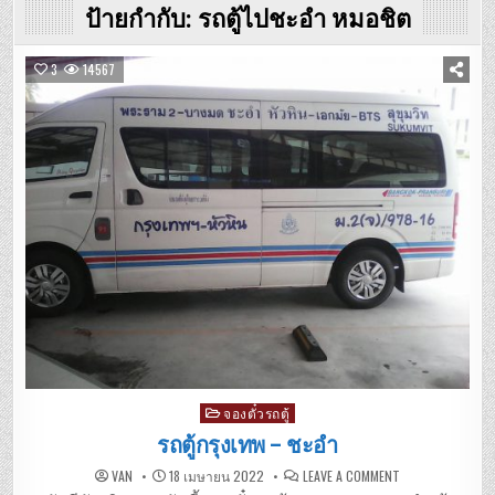
ป้ายกำกับ:
รถตู้ไปชะอำ หมอชิต
3
14567
Posted
จองตั๋วรถตู้
in
รถตู้กรุงเทพ – ชะอำ
ON
VAN
18 เมษายน 2022
LEAVE A COMMENT
รถ