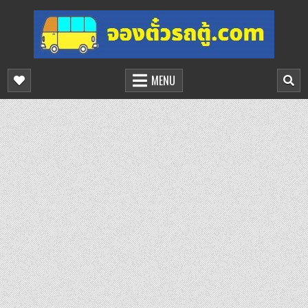
Skip
to
content
จองตั๋วรถตู้ออนไลน์
บริการจองตั๋วรถตู้ออนไลน์
MENU