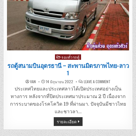
Posted
จองตั๋วรถตู้
in
รถตู้สนามบินอุดรธานี – สะพานมิตรภาพไทย-ลาว
1
ON
VAN
14 มิถุนายน 2022
LEAVE A COMMENT
รถ
ตู้
ประเทศไทยและประเทศลาวได้เปิดประเทศอย่างเป็น
สนาม
บิน
ทางการ หลังจากที่ปิดประเทศมาประมาณ 2 ปี เนื่องจาก
อุดรธานี
–
การระบาดของโรคโควิด 19 ที่ผ่านมา. ปัจจุบันมีชาวไทย
สะพาน
มิตรภาพ
และชาวลา…
ไทย-
ลาว
รายละเอียด
1