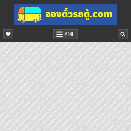
Skip
to
content
จองตั๋วรถตู้ออนไลน์
บริการจองตั๋วรถตู้ออนไลน์
MENU