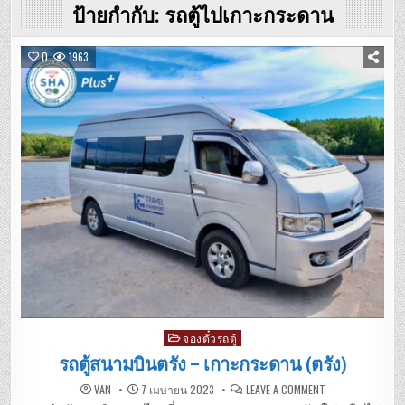
ป้ายกำกับ:
รถตู้ไปเกาะกระดาน
0
1963
Posted
จองตั๋วรถตู้
in
รถตู้สนามบินตรัง – เกาะกระดาน (ตรัง)
ON
VAN
7 เมษายน 2023
LEAVE A COMMENT
รถ