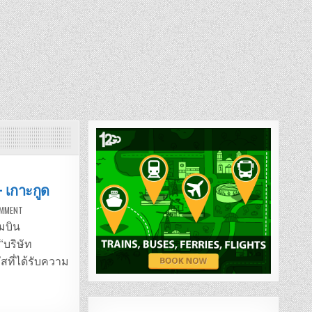
– เกาะกูด
ON
OMMENT
รถ
มิ
มบิน
นิ
บัส
“บริษัท
สนาม
บิน
ัสที่ได้รับความ
สุวรรณภูมิ
–
เกาะ
กูด