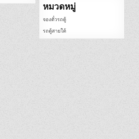
หมวดหมู่
จองตั๋วรถตู้
รถตู้สายใต้