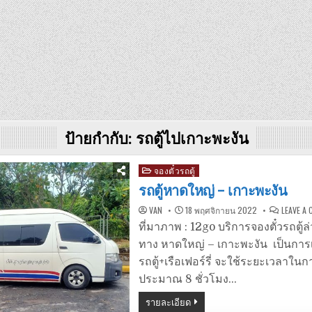
ป้ายกำกับ:
รถตู้ไปเกาะพะงัน
Posted
จองตั๋วรถตู้
in
รถตู้หาดใหญ่ – เกาะพะงัน
VAN
18 พฤศจิกายน 2022
LEAVE A
ที่มาภาพ : 12go บริการจองตั๋วรถตู้ล่
ทาง หาดใหญ่ – เกาะพะงัน เป็นการ
รถตู้+เรือเฟอร์รี่ จะใช้ระยะเวลาใน
ประมาณ 8 ชั่วโมง…
รายละเอียด