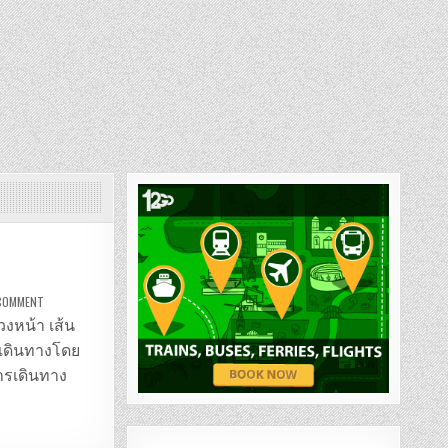
ON
 COMMENT
รถ
ตู้
วงหน้า เส้น
หาดใหญ่
–
เดินทางโดย
เกาะพะงัน
การเดินทาง