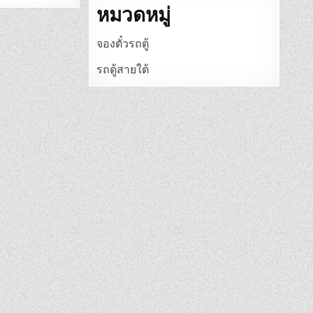
หมวดหมู่
จองตั๋วรถตู้
รถตู้สายใต้