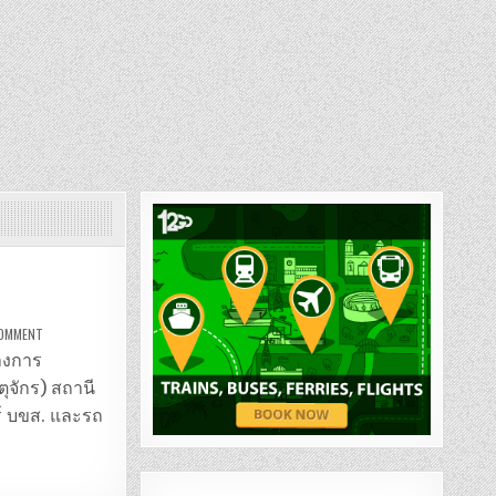
ON
COMMENT
สถานี
ขนส่ง
ทางการ
หมอชิต
ตุจักร) สถานี
ร์ บขส. และรถ