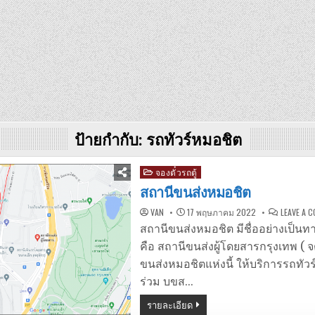
ป้ายกำกับ:
รถทัวร์หมอชิต
Posted
จองตั๋วรถตู้
in
สถานีขนส่งหมอชิต
VAN
17 พฤษภาคม 2022
LEAVE A 
สถานีขนส่งหมอชิต มีชื่ออย่างเป็น
คือ สถานีขนส่งผู้โดยสารกรุงเทพ ( จ
ขนส่งหมอชิตแห่งนี้ ให้บริการรถทัว
ร่วม บขส…
รายละเอียด