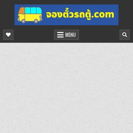
Skip
to
content
จองตั๋วรถตู้ออนไลน์
บริการจองตั๋วรถตู้ออนไลน์
MENU