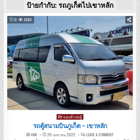
ป้ายกำกับ:
รถภูเก็ตไปเขาหลัก
0
3089
Posted
จองตั๋วรถตู้
in
รถตู้สนามบินภูเก็ต – เขาหลัก
ON
VAN
20 เมษายน 2022
LEAVE A COMMENT
รถ