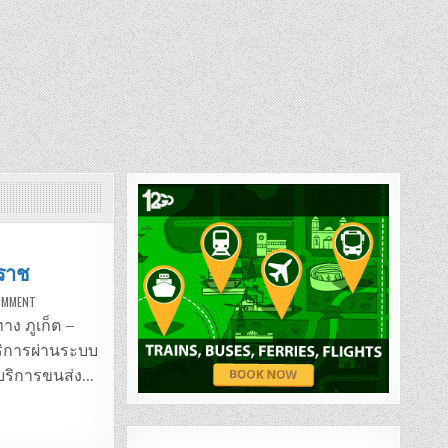
มราช
ON
COMMENT
รถ
มิ
าง ภูเก็ต –
นิ
บัส
บริการผ่านระบบ
ภูเก็ต
–
รบริการขนส่ง…
นครศรีธรรมราช