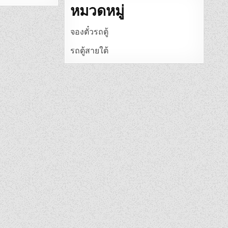
หมวดหมู่
จองตั๋วรถตู้
รถตู้สายใต้