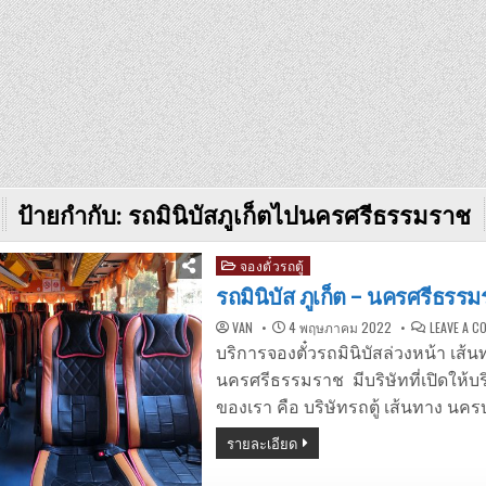
ป้ายกำกับ:
รถมินิบัสภูเก็ตไปนครศรีธรรมราช
Posted
จองตั๋วรถตู้
in
รถมินิบัส ภูเก็ต – นครศรีธรร
VAN
4 พฤษภาคม 2022
LEAVE A 
บริการจองตั๋วรถมินิบัสล่วงหน้า เส้นท
นครศรีธรรมราช มีบริษัทที่เปิดให้
ของเรา คือ บริษัทรถตู้ เส้นทาง นค
รายละเอียด