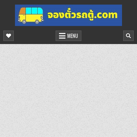
Skip
to
content
จองตั๋วรถตู้ออนไลน์
บริการจองตั๋วรถตู้ออนไลน์
MENU