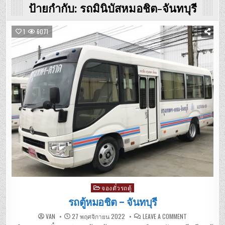
ป้ายกำกับ:
รถมินิบัสหมอชิต-จันทบุรี
1
6071
Posted
จองตั๋วรถตู้
in
รถตู้หมอชิต – จันทบุรี
ON
VAN
27 พฤศจิกายน 2022
LEAVE A COMMENT
รถ