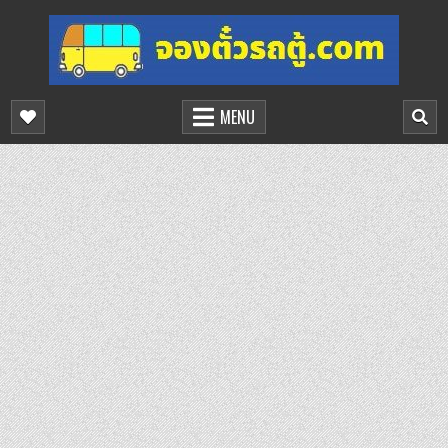
Skip
to
content
จองตั๋วรถตู้ออนไลน์
บริการจองตั๋วรถตู้ออนไลน์
MENU