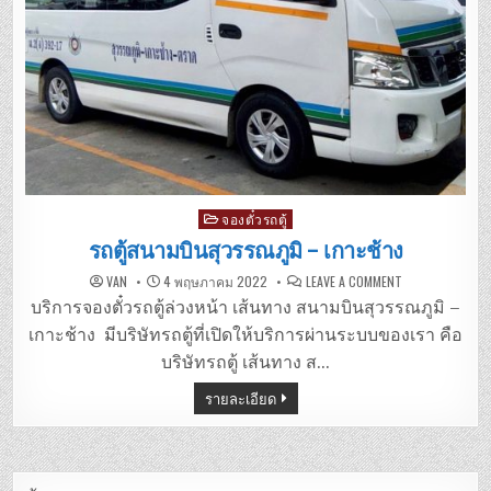
Posted
จองตั๋วรถตู้
in
รถตู้สนามบินสุวรรณภูมิ – เกาะช้าง
ON
VAN
4 พฤษภาคม 2022
LEAVE A COMMENT
รถ
ตู้
บริการจองตั๋วรถตู้ล่วงหน้า เส้นทาง สนามบินสุวรรณภูมิ –
สนาม
บิน
เกาะช้าง มีบริษัทรถตู้ที่เปิดให้บริการผ่านระบบของเรา คือ
สุวรรณภูมิ
–
บริษัทรถตู้ เส้นทาง ส…
เกาะ
ช้าง
รายละเอียด