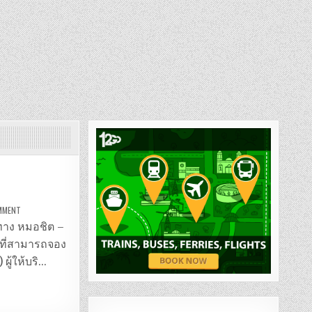
ON
OMMENT
รถ
มิ
นทาง หมอชิต –
นิ
บัส
รที่สามารถจอง
หมอชิต
–
) ผู้ให้บริ…
ตราด