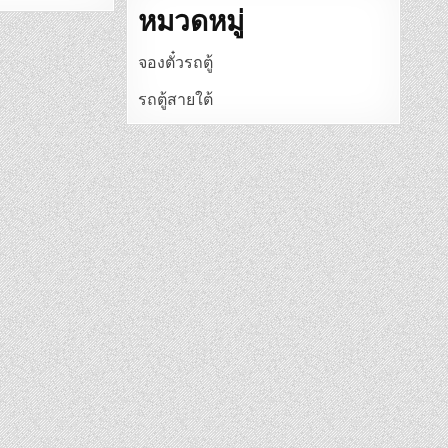
หมวดหมู่
จองตั๋วรถตู้
รถตู้สายใต้