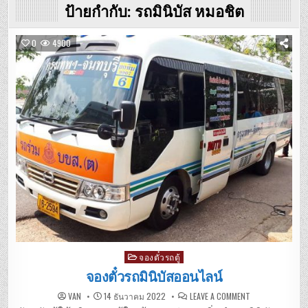
ป้ายกำกับ:
รถมินิบัส หมอชิต
0
4900
Posted
จองตั๋วรถตู้
in
จองตั๋วรถมินิบัสออนไลน์
ON
VAN
14 ธันวาคม 2022
LEAVE A COMMENT
จอง