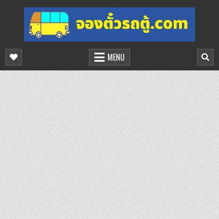
Skip
to
content
จองตั๋วรถตู้ออนไลน์
บริการจองตั๋วรถตู้ออนไลน์
MENU