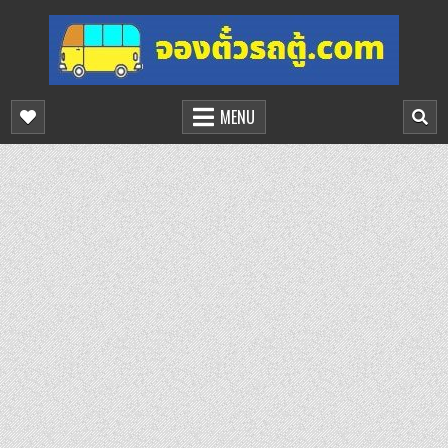
Skip
to
content
จองตั๋วรถตู้ออนไลน์
บริการจองตั๋วรถตู้ออนไลน์
MENU