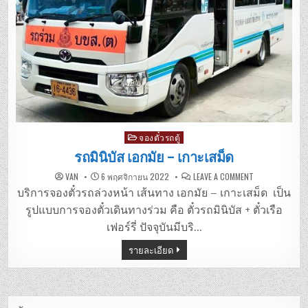
Posted
จองตั๋วรถตู้
in
รถมินิบัส เอกมัย – เกาะเสม็ด
ON
VAN
6 พฤศจิกายน 2022
LEAVE A COMMENT
รถ
มิ
บริการจองตั๋วรถล่วงหน้า เส้นทาง เอกมัย – เกาะเสม็ด เป็น
นิ
บัส
รูปแบบการจองตั๋วเดินทางร่วม คือ ตั๋วรถมินิบัส + ตั๋วเรือ
เอกมัย
–
เฟอร์รี่ ปัจจุบันมีบริ…
เกาะ
เสม็ด
รายละเอียด