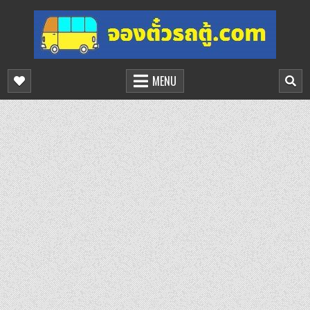
Skip
to
content
จองตั๋วรถตู้ออนไลน์
บริการจองตั๋วรถตู้ออนไลน์
MENU