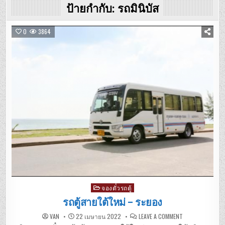
ป้ายกำกับ:
รถมินิบัส
0
3864
Posted
จองตั๋วรถตู้
in
รถตู้สายใต้ใหม่ – ระยอง
ON
VAN
22 เมษายน 2022
LEAVE A COMMENT
รถ