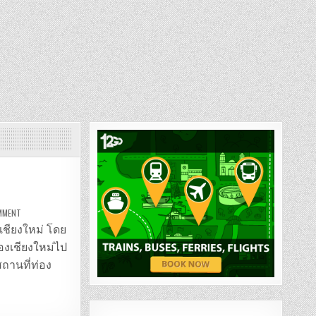
ON
OMMENT
รถ
ตู้
ัดเชียงใหม่ โดย
ม่อน
แจ่ม
องเชียงใหม่ไป
–
แม่
สถานที่ท่อง
กำ
ปอง