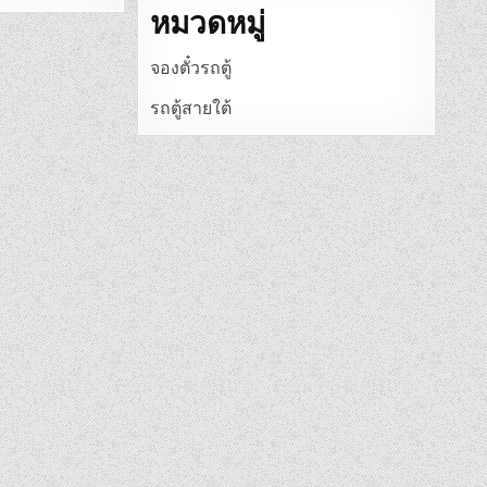
หมวดหมู่
จองตั๋วรถตู้
รถตู้สายใต้