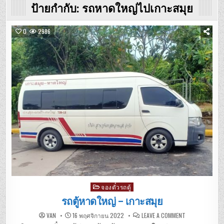
ป้ายกำกับ:
รถหาดใหญ่ไปเกาะสมุย
0
2986
Posted
จองตั๋วรถตู้
in
รถตู้หาดใหญ่ – เกาะสมุย
ON
VAN
16 พฤศจิกายน 2022
LEAVE A COMMENT
รถ