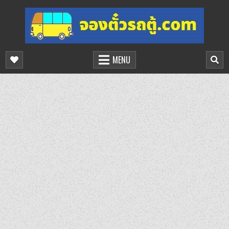
Skip
to
content
จองตั๋วรถตู้ออนไลน์
บริการจองตั๋วรถตู้ออนไลน์
MENU