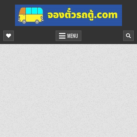
Skip
to
content
จองตั๋วรถตู้ออนไลน์
บริการจองตั๋วรถตู้ออนไลน์
MENU