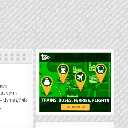
ON
MMENT
รถ
ตู้
.com จะมา
กรุงเทพ
–
 ปราณบุรี ซึ่ง
ปราณบุรี
…