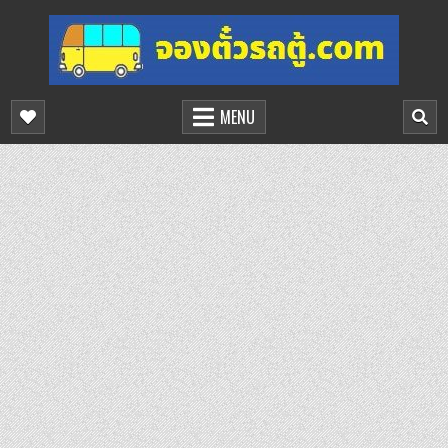
Skip
to
content
จองตั๋วรถตู้ออนไลน์
บริการจองตั๋วรถตู้ออนไลน์
MENU