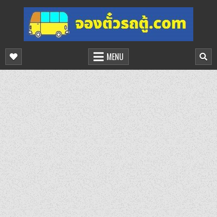
Skip
to
content
จองตั๋วรถตู้ออนไลน์
บริการจองตั๋วรถตู้ออนไลน์
MENU