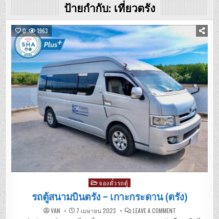
ป้ายกำกับ:
เที่ยวตรัง
0
1963
Posted
จองตั๋วรถตู้
in
รถตู้สนามบินตรัง – เกาะกระดาน (ตรัง)
ON
VAN
7 เมษายน 2023
LEAVE A COMMENT
รถ